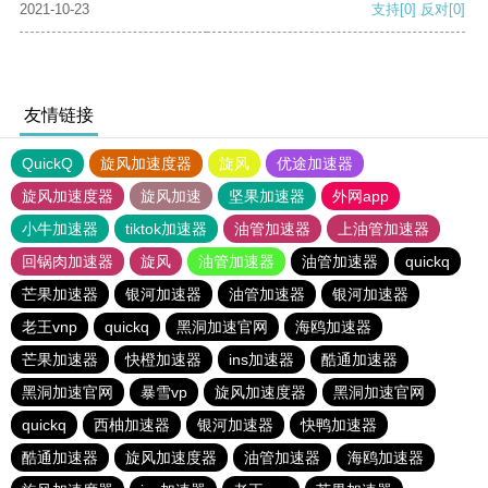
2021-10-23
支持
[0]
反对
[0]
友情链接
QuickQ
旋风加速度器
旋风
优途加速器
旋风加速度器
旋风加速
坚果加速器
外网app
小牛加速器
tiktok加速器
油管加速器
上油管加速器
回锅肉加速器
旋风
油管加速器
油管加速器
quickq
芒果加速器
银河加速器
油管加速器
银河加速器
老王vnp
quickq
黑洞加速官网
海鸥加速器
芒果加速器
快橙加速器
ins加速器
酷通加速器
黑洞加速官网
暴雪vp
旋风加速度器
黑洞加速官网
quickq
西柚加速器
银河加速器
快鸭加速器
酷通加速器
旋风加速度器
油管加速器
海鸥加速器