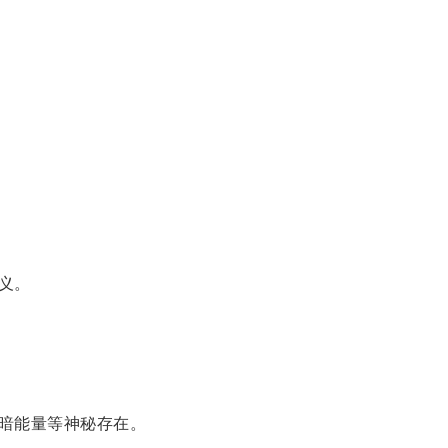
义。
暗能量等神秘存在。