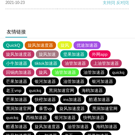
2021-10-23
支持
[0]
反对
[0]
友情链接
QuickQ
旋风加速度器
旋风
优途加速器
旋风加速度器
旋风加速
坚果加速器
外网app
小牛加速器
tiktok加速器
油管加速器
上油管加速器
回锅肉加速器
旋风
油管加速器
油管加速器
quickq
芒果加速器
银河加速器
油管加速器
银河加速器
老王vnp
quickq
黑洞加速官网
海鸥加速器
芒果加速器
快橙加速器
ins加速器
酷通加速器
黑洞加速官网
暴雪vp
旋风加速度器
黑洞加速官网
quickq
西柚加速器
银河加速器
快鸭加速器
酷通加速器
旋风加速度器
油管加速器
海鸥加速器