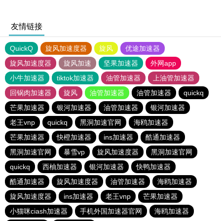
友情链接
QuickQ
旋风加速度器
旋风
优途加速器
旋风加速度器
旋风加速
坚果加速器
外网app
小牛加速器
tiktok加速器
油管加速器
上油管加速器
回锅肉加速器
旋风
油管加速器
油管加速器
quickq
芒果加速器
银河加速器
油管加速器
银河加速器
老王vnp
quickq
黑洞加速官网
海鸥加速器
芒果加速器
快橙加速器
ins加速器
酷通加速器
黑洞加速官网
暴雪vp
旋风加速度器
黑洞加速官网
quickq
西柚加速器
银河加速器
快鸭加速器
酷通加速器
旋风加速度器
油管加速器
海鸥加速器
旋风加速度器
ins加速器
老王vnp
芒果加速器
小猫咪ciash加速器
手机外国加速器官网
海鸥加速器