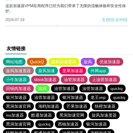
这款加速器VPM应用程序已经为我们带来了无限的流畅体验和安全性保
护。
2024-07-19
支持
[0]
反对
[0]
友情链接
网站地图
QuickQ
旋风加速度器
旋风
优途加速器
旋风加速度器
旋风加速
坚果加速器
外网app
小牛加速器
tiktok加速器
油管加速器
上油管加速器
回锅肉加速器
旋风
油管加速器
油管加速器
quickq
银河加速器
油管加速器
银河加速器
老王vnp
quickq
黑洞加速官网
海鸥加速器
芒果加速器
快橙加速器
ins加速器
酷通加速器
黑洞加速官网
旋风加速度器
黑洞加速官网
quickq
西柚加速器
银河加速器