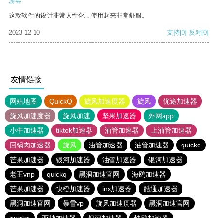
游客
这款软件的设计非常人性化，使用起来非常舒服。
2023-12-10
支持
[0]
反对
[0]
友情链接
网站地图
QuickQ
旋风加速度器
旋风
优途加速器
旋风加速度器
旋风加速
坚果加速器
外网app
小牛加速器
tiktok加速器
油管加速器
上油管加速器
回锅肉加速器
旋风
油管加速器
油管加速器
quickq
芒果加速器
银河加速器
油管加速器
银河加速器
老王vnp
quickq
黑洞加速官网
海鸥加速器
芒果加速器
快橙加速器
ins加速器
酷通加速器
黑洞加速官网
暴雪vp
旋风加速度器
黑洞加速官网