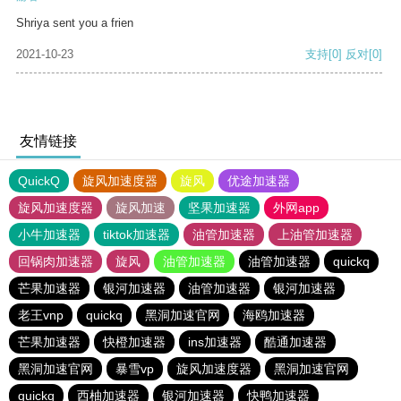
Shriya sent you a frien
2021-10-23
支持
[0]
反对
[0]
友情链接
QuickQ
旋风加速度器
旋风
优途加速器
旋风加速度器
旋风加速
坚果加速器
外网app
小牛加速器
tiktok加速器
油管加速器
上油管加速器
回锅肉加速器
旋风
油管加速器
油管加速器
quickq
芒果加速器
银河加速器
油管加速器
银河加速器
老王vnp
quickq
黑洞加速官网
海鸥加速器
芒果加速器
快橙加速器
ins加速器
酷通加速器
黑洞加速官网
暴雪vp
旋风加速度器
黑洞加速官网
quickq
西柚加速器
银河加速器
快鸭加速器