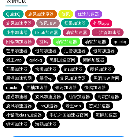
友情链接
QuickQ
旋风加速度器
旋风
优途加速器
旋风加速度器
旋风加速
坚果加速器
外网app
小牛加速器
tiktok加速器
油管加速器
上油管加速器
回锅肉加速器
旋风
油管加速器
油管加速器
quickq
芒果加速器
银河加速器
油管加速器
银河加速器
老王vnp
quickq
黑洞加速官网
海鸥加速器
芒果加速器
快橙加速器
ins加速器
酷通加速器
黑洞加速官网
暴雪vp
旋风加速度器
黑洞加速官网
quickq
西柚加速器
银河加速器
快鸭加速器
酷通加速器
旋风加速度器
油管加速器
海鸥加速器
旋风加速度器
ins加速器
老王vnp
芒果加速器
小猫咪ciash加速器
手机外国加速器官网
海鸥加速器
银河加速器
海鸥加速器