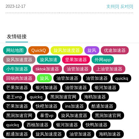
2023-12-17
支持
[0]
反对
[0]
友情链接
网站地图
QuickQ
旋风加速度器
旋风
优途加速器
旋风加速度器
旋风加速
坚果加速器
外网app
小牛加速器
tiktok加速器
油管加速器
上油管加速器
回锅肉加速器
旋风
油管加速器
油管加速器
quickq
芒果加速器
银河加速器
油管加速器
银河加速器
老王vnp
quickq
黑洞加速官网
海鸥加速器
芒果加速器
快橙加速器
ins加速器
酷通加速器
黑洞加速官网
暴雪vp
旋风加速度器
黑洞加速官网
quickq
西柚加速器
银河加速器
快鸭加速器
酷通加速器
旋风加速度器
油管加速器
海鸥加速器