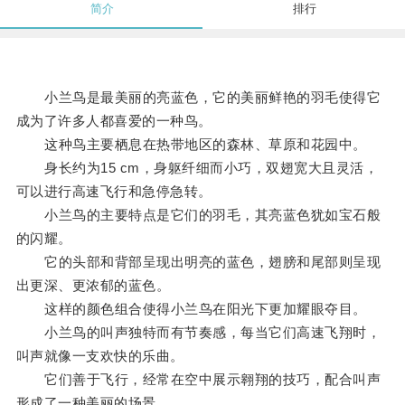
简介
排行
小兰鸟是最美丽的亮蓝色，它的美丽鲜艳的羽毛使得它
成为了许多人都喜爱的一种鸟。
这种鸟主要栖息在热带地区的森林、草原和花园中。
身长约为15 cm，身躯纤细而小巧，双翅宽大且灵活，
可以进行高速飞行和急停急转。
小兰鸟的主要特点是它们的羽毛，其亮蓝色犹如宝石般
的闪耀。
它的头部和背部呈现出明亮的蓝色，翅膀和尾部则呈现
出更深、更浓郁的蓝色。
这样的颜色组合使得小兰鸟在阳光下更加耀眼夺目。
小兰鸟的叫声独特而有节奏感，每当它们高速飞翔时，
叫声就像一支欢快的乐曲。
它们善于飞行，经常在空中展示翱翔的技巧，配合叫声
形成了一种美丽的场景。